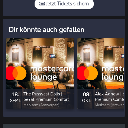
Jetzt Tickets sichern
Dir könnte auch gefallen
18.
The Pussycat Dolls |
08.
Alex Agnew | be
be•at Premium Comfort
Premium Comfor
SEPT.
OKT.
Experience
Experience
Merksem (Antwerpen)
Merksem (Antwerpe