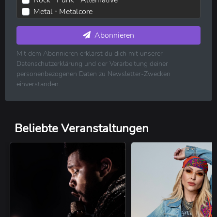
Metal ⋅ Metalcore
Elektronische Musik ⋅ House ⋅ Techno
Pop ⋅ Dance ⋅ Indie
Abonnieren
Hip-Hop ⋅ Rap
Mit dem Abonnieren erklärst du dich mit unserer
R&B ⋅ Soul ⋅ Blues ⋅ Jazz
Datenschutzerklärung und der Verarbeitung deiner
Volksmusik ⋅ Folk ⋅ Country ⋅ Schlager
personenbezogenen Daten zu Newsletter-Zwecken
Klassische Musik
einverstanden.
Reggae ⋅ Weltmusik
Beliebte Veranstaltungen