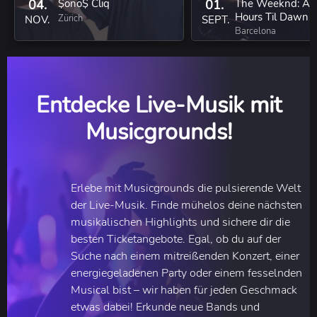
04.
$ono$ Cliq
01.
The Weeknd: Aft
Hours Til Dawn T
Zürich
NOV.
SEPT.
Barcelona
Entdecke Live-Musik mit
Musicgrounds!
Erlebe mit Musicgrounds die pulsierende Welt
der Live-Musik. Finde mühelos deine nächsten
musikalischen Highlights und sichere dir die
besten Ticketangebote. Egal, ob du auf der
Suche nach einem mitreißenden Konzert, einer
energiegeladenen Party oder einem fesselnden
Musical bist – wir haben für jeden Geschmack
etwas dabei! Erkunde neue Bands und