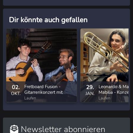
Dir könnte auch gefallen
02.
Fretboard Fusion -
29.
Leonardo & Mart
Gitarrenkonzert mit
Mabilia - Konzert 
OKT.
JAN.
Oliver Jungbauer & Mark
Klavier und Posa
Laufen
Laufen
Leighton
Newsletter abonnieren