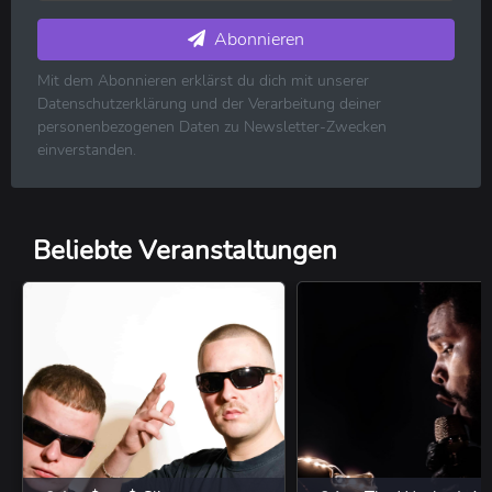
Elektronische Musik ⋅ House ⋅ Techno
Pop ⋅ Dance ⋅ Indie
Abonnieren
Hip-Hop ⋅ Rap
Mit dem Abonnieren erklärst du dich mit unserer
R&B ⋅ Soul ⋅ Blues ⋅ Jazz
Datenschutzerklärung und der Verarbeitung deiner
Volksmusik ⋅ Folk ⋅ Country ⋅ Schlager
personenbezogenen Daten zu Newsletter-Zwecken
Klassische Musik
einverstanden.
Reggae ⋅ Weltmusik
Beliebte Veranstaltungen