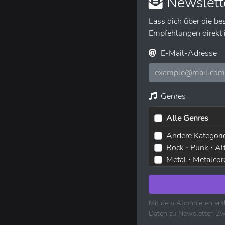
Newslett
Lass dich über die be
Empfehlungen direkt i
E-Mail-Adresse
Genres
Alle Genres
Andere Kategori
Rock ⋅ Punk ⋅ Al
Metal ⋅ Metalcor
Elektronische M
Pop ⋅ Dance ⋅ In
Hip-Hop ⋅ Rap
Mit dem Abonnieren erkl
R&B ⋅ Soul ⋅ Blu
Daten zu Newsletter-Zw
Volksmusik ⋅ Fol