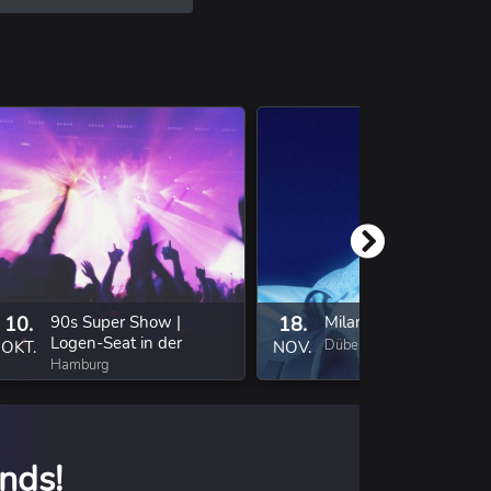
10.
90s Super Show |
18.
Milano
Logen-Seat in der
Dübendorf
OKT.
NOV.
Ticketmaster Suite
Hamburg
nds!