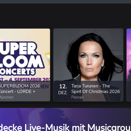
k
usik
SUPERBLOOM 2026
12.
Tarja Turunen - The
Concert - LORDE +
Spirit Of Christmas 2026
DEZ.
LYKKE LI + AUDREY
München
Poznań
HOBERT
decke Live-Musik mit Musicgrou