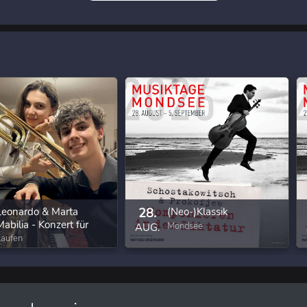
Leonardo & Marta
28.
(Neo-)Klassik
Mabilia - Konzert für
Mondsee
AUG.
Klavier und Posaune
Laufen