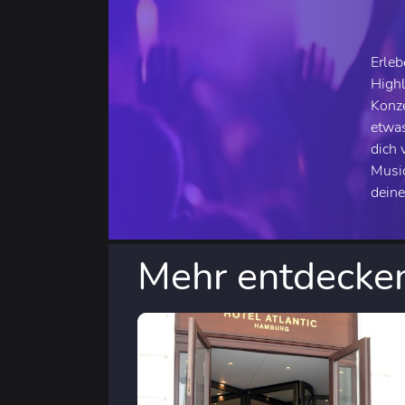
Erleb
Highl
Konze
etwas
dich 
Music
deine
Mehr entdecke