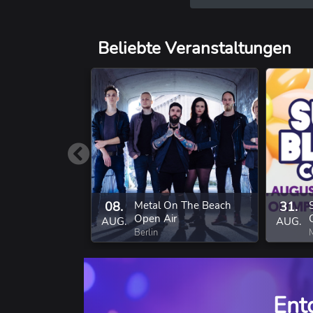
Klassische Musi
Reggae ⋅ Weltm
Beliebte Veranstaltungen
08.
Metal On The Beach
31.
Open Air
AUG.
AUG.
Berlin
Ent