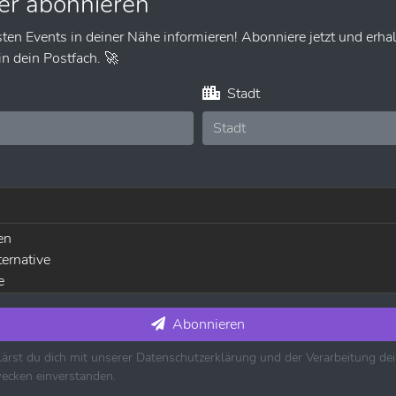
er abonnieren
sten Events in deiner Nähe informieren! Abonniere jetzt und erhal
n dein Postfach. 🚀
Stadt
en
ternative
e
usik ⋅ House ⋅ Techno
die
Abonnieren
ärst du dich mit unserer Datenschutzerklärung und der Verarbeitung d
es ⋅ Jazz
ecken einverstanden.
k ⋅ Country ⋅ Schlager