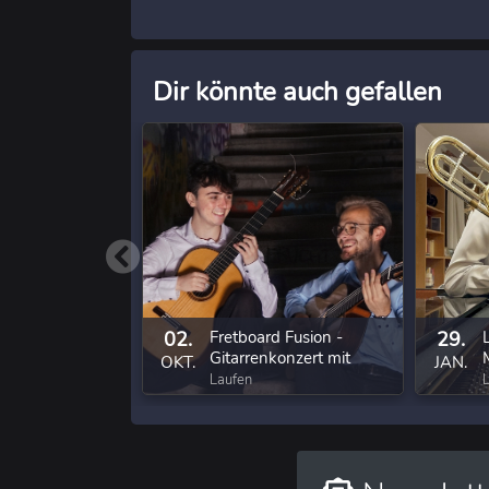
Dir könnte auch gefallen
02.
Fretboard Fusion -
29.
Gitarrenkonzert mit
OKT.
JAN.
Oliver Jungbauer & Mark
Laufen
Leighton