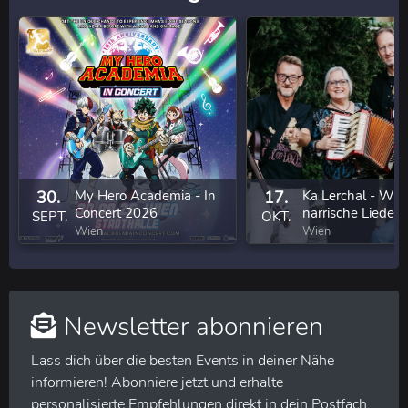
30.
My Hero Academia - In
17.
Ka Lerchal - Wie
Concert 2026
narrische Lieder 
SEPT.
OKT.
eigenem Anbau
Wien
Wien
Newsletter abonnieren
Lass dich über die besten Events in deiner Nähe
informieren! Abonniere jetzt und erhalte
personalisierte Empfehlungen direkt in dein Postfach.