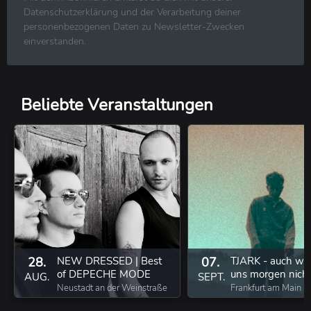
R&B ⋅ Soul ⋅ Blues ⋅ Jazz
Datenschutzerklärung und der Verarbeitung deiner
Volksmusik ⋅ Folk ⋅ Country ⋅ Schlager
personenbezogenen Daten zu Newsletter-Zwecken
Klassische Musik
einverstanden.
Reggae ⋅ Weltmusik
Beliebte Veranstaltungen
28.
NEW DRESSED | Best
07.
TJARK - auch we
of DEPECHE MODE
uns morgen nich
AUG.
SEPT.
gibt Tour 2026
Neustadt an der Weinstraße
Frankfurt am Main