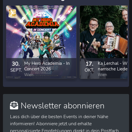
30.
My Hero Academia - In
17.
Ka Lerchal - Wie
Concert 2026
narrische Lieder 
SEPT.
OKT.
eigenem Anbau
Wien
Wien
Newsletter abonnieren
Lass dich über die besten Events in deiner Nähe
informieren! Abonniere jetzt und erhalte
personalisierte Empfehlungen direkt in dein Postfach.