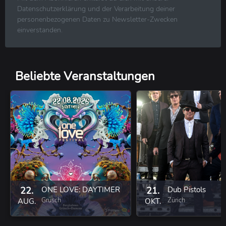
R&B ⋅ Soul ⋅ Blues ⋅ Jazz
Datenschutzerklärung und der Verarbeitung deiner
Volksmusik ⋅ Folk ⋅ Country ⋅ Schlager
personenbezogenen Daten zu Newsletter-Zwecken
Klassische Musik
einverstanden.
Reggae ⋅ Weltmusik
Beliebte Veranstaltungen
22.
ONE LOVE: DAYTIMER
21.
Dub Pistols
Grüsch
Zürich
AUG.
OKT.