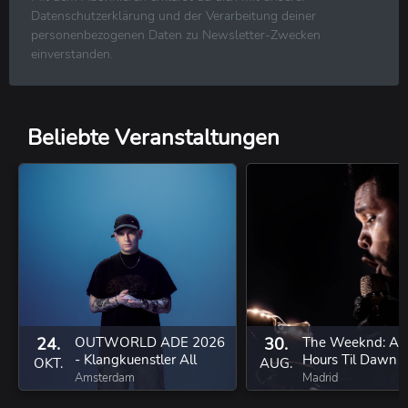
R&B ⋅ Soul ⋅ Blues ⋅ Jazz
Datenschutzerklärung und der Verarbeitung deiner
Volksmusik ⋅ Folk ⋅ Country ⋅ Schlager
personenbezogenen Daten zu Newsletter-Zwecken
Klassische Musik
einverstanden.
Reggae ⋅ Weltmusik
Beliebte Veranstaltungen
24.
OUTWORLD ADE 2026
30.
The Weeknd: Aft
- Klangkuenstler All
Hours Til Dawn T
OKT.
AUG.
Night Long - SOLD OUT
Amsterdam
Madrid