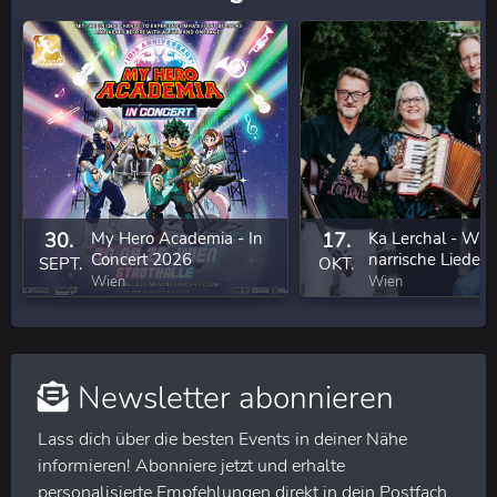
30.
My Hero Academia - In
17.
Ka Lerchal - Wie
Concert 2026
narrische Lieder 
SEPT.
OKT.
eigenem Anbau
Wien
Wien
Newsletter abonnieren
Lass dich über die besten Events in deiner Nähe
informieren! Abonniere jetzt und erhalte
personalisierte Empfehlungen direkt in dein Postfach.