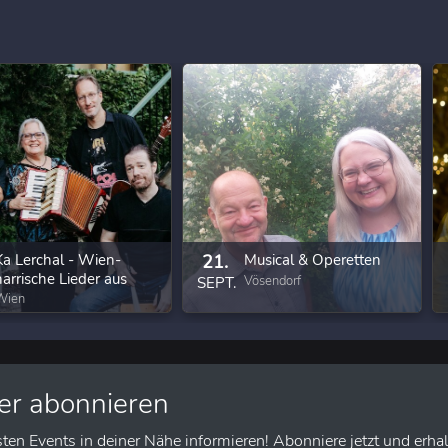
Ka Lerchal - Wien-
21.
Musical & Operetten
narrische Lieder aus
Vösendorf
SEPT.
eigenem Anbau
Wien
er abonnieren
sten Events in deiner Nähe informieren! Abonniere jetzt und erhal