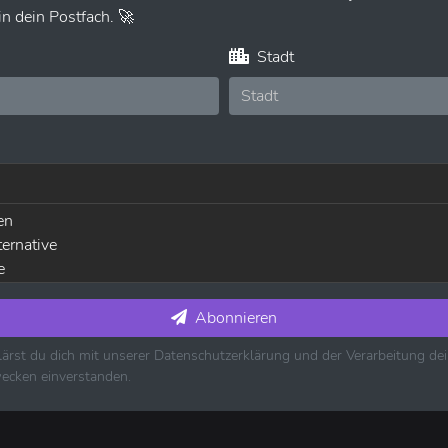
n dein Postfach. 🚀
Stadt
en
ternative
e
usik ⋅ House ⋅ Techno
die
Abonnieren
ärst du dich mit unserer Datenschutzerklärung und der Verarbeitung d
es ⋅ Jazz
ecken einverstanden.
k ⋅ Country ⋅ Schlager
k
usik