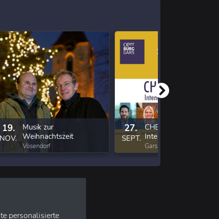
19.
Musik zur
27.
CHEFSACHE -
Weihnachtszeit
Intendanten ON STA
NOV.
SEPT.
Vösendorf
Gars am Kamp
te personalisierte