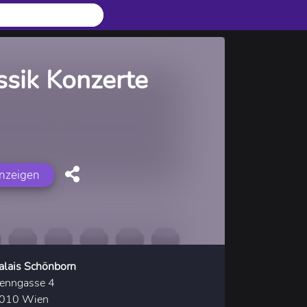
ssik Konzerte
anzeigen
alais Schönborn
enngasse 4
010 Wien