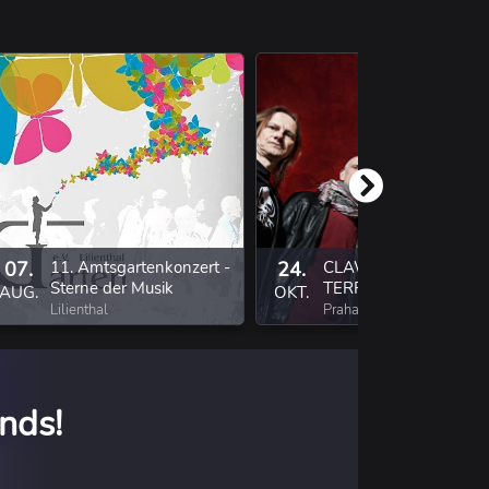
07.
11. Amtsgartenkonzert -
24.
CLAWFINGER, ATARI
Sterne der Musik
TERROR, SICKRET
AUG.
OKT.
Lilienthal
Praha 7
nds!