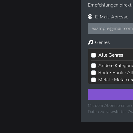
Empfehlungen direkt i
E-Mail-Adresse
Genres
Alle Genres
Andere Kategori
Rock ⋅ Punk ⋅ Al
Metal ⋅ Metalcor
Elektronische M
Pop ⋅ Dance ⋅ In
Hip-Hop ⋅ Rap
Mit dem Abonnieren erkl
R&B ⋅ Soul ⋅ Blu
Daten zu Newsletter-Zw
Volksmusik ⋅ Fol
Klassische Musi
Reggae ⋅ Weltm