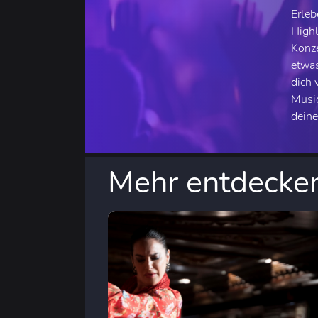
Erleb
Highl
Konze
etwas
dich 
Music
deine
Mehr entdecke