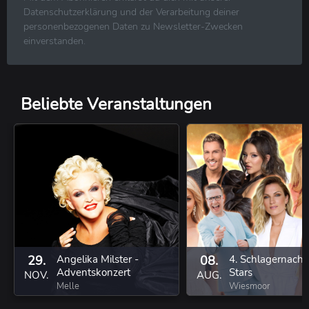
R&B ⋅ Soul ⋅ Blues ⋅ Jazz
Datenschutzerklärung und der Verarbeitung deiner
Volksmusik ⋅ Folk ⋅ Country ⋅ Schlager
personenbezogenen Daten zu Newsletter-Zwecken
Klassische Musik
einverstanden.
Reggae ⋅ Weltmusik
Beliebte Veranstaltungen
29.
Angelika Milster -
08.
4. Schlagernacht
Adventskonzert
Stars
NOV.
AUG.
Melle
Wiesmoor