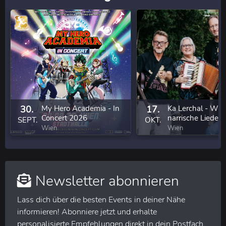
30.
My Hero Academia - In
17.
Ka Lerchal - Wie
Concert 2026
narrische Lieder 
SEPT.
OKT.
eigenem Anbau
Wien
Wien
Newsletter abonnieren
Lass dich über die besten Events in deiner Nähe
informieren! Abonniere jetzt und erhalte
personalisierte Empfehlungen direkt in dein Postfach.