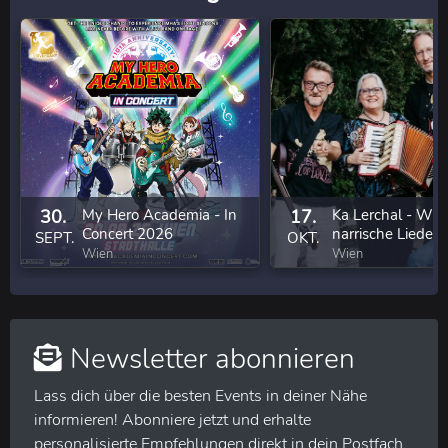
30.
My Hero Academia - In
17.
Ka Lerchal - Wie
Concert 2026
narrische Lieder 
SEPT.
OKT.
eigenem Anbau
Wien
Wien
Newsletter abonnieren
Lass dich über die besten Events in deiner Nähe
informieren! Abonniere jetzt und erhalte
personalisierte Empfehlungen direkt in dein Postfach.