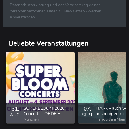
R&B ⋅ Soul ⋅ Blues ⋅ Jazz
Datenschutzerklärung und der Verarbeitung deiner
Volksmusik ⋅ Folk ⋅ Country ⋅ Schlager
personenbezogenen Daten zu Newsletter-Zwecken
Klassische Musik
einverstanden.
Reggae ⋅ Weltmusik
Beliebte Veranstaltungen
31.
SUPERBLOOM 2026
07.
TJARK - auch we
Concert - LORDE +
uns morgen nich
AUG.
SEPT.
LYKKE LI + AUDREY
gibt Tour 2026
München
Frankfurt am Main
HOBERT