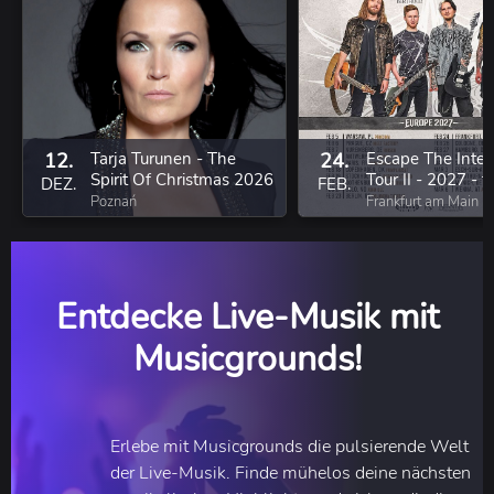
12.
Tarja Turunen - The
24.
Escape The Inter
Spirit Of Christmas 2026
Tour II - 2027 - fe
DEZ.
FEB.
Bernth - Charles
Poznań
Frankfurt am Main
Berthoud - Mike
- Ola Englund
Entdecke Live-Musik mit
Musicgrounds!
Erlebe mit Musicgrounds die pulsierende Welt
der Live-Musik. Finde mühelos deine nächsten