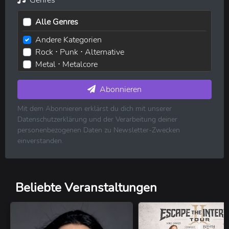
Alle Genres
Andere Kategorien
Rock ⋅ Punk ⋅ Alternative
Metal ⋅ Metalcore
Elektronische Musik ⋅ House ⋅ Techno
Pop ⋅ Dance ⋅ Indie
Abonnieren
Hip-Hop ⋅ Rap
Mit dem Abonnieren erklärst du dich mit unserer
R&B ⋅ Soul ⋅ Blues ⋅ Jazz
Datenschutzerklärung und der Verarbeitung deiner
Volksmusik ⋅ Folk ⋅ Country ⋅ Schlager
personenbezogenen Daten zu Newsletter-Zwecken
Klassische Musik
einverstanden.
Reggae ⋅ Weltmusik
Beliebte Veranstaltungen