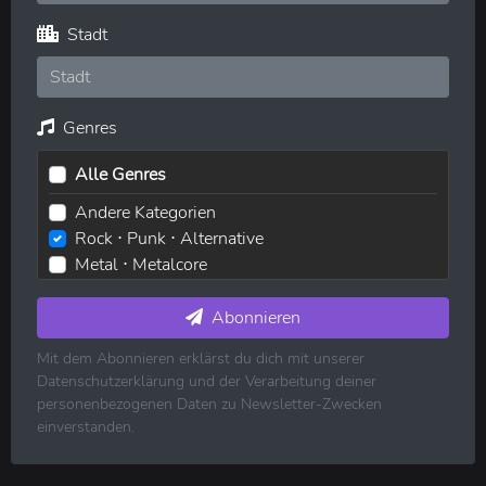
Stadt
Genres
Alle Genres
Andere Kategorien
Rock ⋅ Punk ⋅ Alternative
Metal ⋅ Metalcore
Elektronische Musik ⋅ House ⋅ Techno
Pop ⋅ Dance ⋅ Indie
Abonnieren
Hip-Hop ⋅ Rap
Mit dem Abonnieren erklärst du dich mit unserer
R&B ⋅ Soul ⋅ Blues ⋅ Jazz
Datenschutzerklärung und der Verarbeitung deiner
Volksmusik ⋅ Folk ⋅ Country ⋅ Schlager
personenbezogenen Daten zu Newsletter-Zwecken
Klassische Musik
einverstanden.
Reggae ⋅ Weltmusik