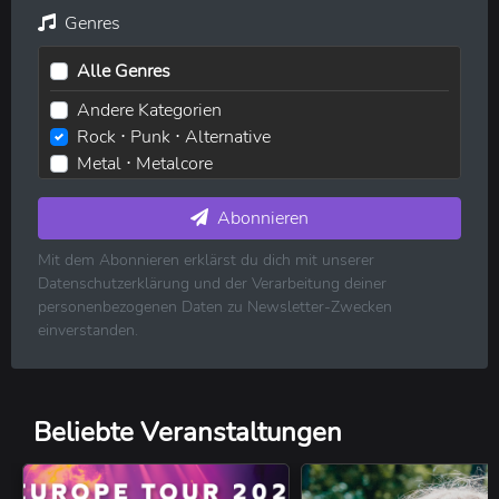
Genres
Alle Genres
Andere Kategorien
Rock ⋅ Punk ⋅ Alternative
Metal ⋅ Metalcore
Elektronische Musik ⋅ House ⋅ Techno
Pop ⋅ Dance ⋅ Indie
Abonnieren
Hip-Hop ⋅ Rap
Mit dem Abonnieren erklärst du dich mit unserer
R&B ⋅ Soul ⋅ Blues ⋅ Jazz
Datenschutzerklärung und der Verarbeitung deiner
Volksmusik ⋅ Folk ⋅ Country ⋅ Schlager
personenbezogenen Daten zu Newsletter-Zwecken
Klassische Musik
einverstanden.
Reggae ⋅ Weltmusik
Beliebte Veranstaltungen