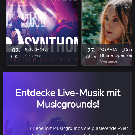
02.
SYNTHONY
27.
SOPHIA – „Durch
Blume Open Air 
Amsterdam
OKT.
AUG.
Wunsiedel
Entdecke Live-Musik mit
Musicgrounds!
Erlebe mit Musicgrounds die pulsierende Welt