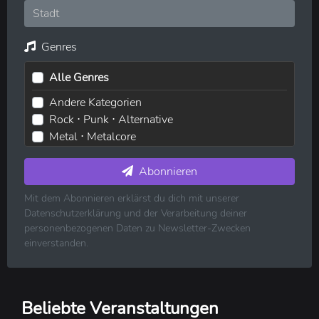
Genres
Alle Genres
Andere Kategorien
Rock ⋅ Punk ⋅ Alternative
Metal ⋅ Metalcore
Elektronische Musik ⋅ House ⋅ Techno
Pop ⋅ Dance ⋅ Indie
Abonnieren
Hip-Hop ⋅ Rap
Mit dem Abonnieren erklärst du dich mit unserer
R&B ⋅ Soul ⋅ Blues ⋅ Jazz
Datenschutzerklärung und der Verarbeitung deiner
Volksmusik ⋅ Folk ⋅ Country ⋅ Schlager
personenbezogenen Daten zu Newsletter-Zwecken
Klassische Musik
einverstanden.
Reggae ⋅ Weltmusik
Beliebte Veranstaltungen