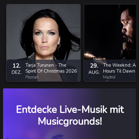
12.
Tarja Turunen - The
29.
The Weeknd: Aft
Spirit Of Christmas 2026
Hours Til Dawn T
DEZ.
AUG.
Poznań
Madrid
Entdecke Live-Musik mit
Musicgrounds!