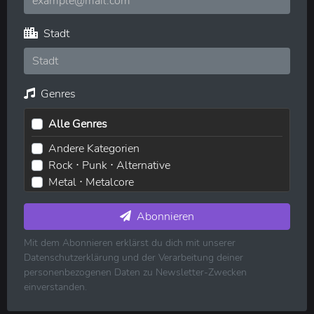
Stadt
Genres
Alle Genres
Andere Kategorien
Rock ⋅ Punk ⋅ Alternative
Metal ⋅ Metalcore
Elektronische Musik ⋅ House ⋅ Techno
Pop ⋅ Dance ⋅ Indie
Abonnieren
Hip-Hop ⋅ Rap
Mit dem Abonnieren erklärst du dich mit unserer
R&B ⋅ Soul ⋅ Blues ⋅ Jazz
Datenschutzerklärung und der Verarbeitung deiner
Volksmusik ⋅ Folk ⋅ Country ⋅ Schlager
personenbezogenen Daten zu Newsletter-Zwecken
Klassische Musik
einverstanden.
Reggae ⋅ Weltmusik