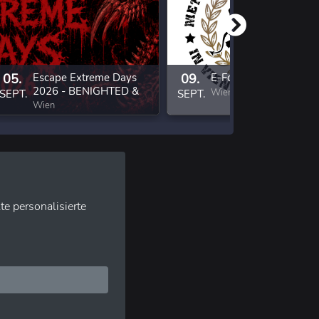
05.
Escape Extreme Days
09.
E-Force, Exorcizphobia
2026 - BENIGHTED &
Wien
SEPT.
SEPT.
Guests
Wien
te personalisierte