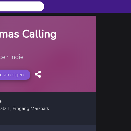
mas Calling
e ⋅ Indie
e anzeigen
e
atz 1, Eingang Märzpark