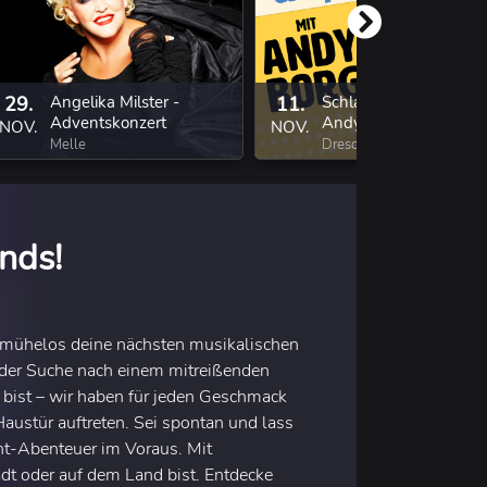
29.
Angelika Milster -
11.
Schlager & Spaß mit
Adventskonzert
Andy Borg
NOV.
NOV.
Melle
Dresden
nds!
e mühelos deine nächsten musikalischen
f der Suche nach einem mitreißenden
 bist – wir haben für jeden Geschmack
Haustür auftreten. Sei spontan und lass
t-Abenteuer im Voraus. Mit
adt oder auf dem Land bist. Entdecke