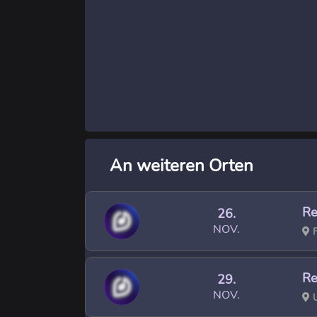
An weiteren Orten
Re
26.
NOV.
F
Re
29.
NOV.
U