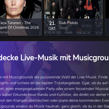
Tarja Turunen - The
21.
Dub Pistols
Spirit Of Christmas 2026
Zürich
OKT.
Poznań
decke Live-Musik mit Musicgrou
e mit Musicgrounds die pulsierende Welt der Live-Musik. Find
ights und sichere dir die besten Ticketangebote. Egal, ob du au
rt, einer energiegeladenen Party oder einem fesselnden Musical
 dabei! Erkunde neue Bands und Künstler, die direkt vor deiner 
von den Klängen überraschen oder plane deine kommenden Even
grounds erlebst du Musik hautnah, ganz gleich, ob du in der St