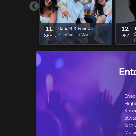
11.
darioM & Friends
12.
Frankfurt am Main
SEPT.
DEZ.
Ent
Erleb
Highl
Konze
etwas
dich 
Music