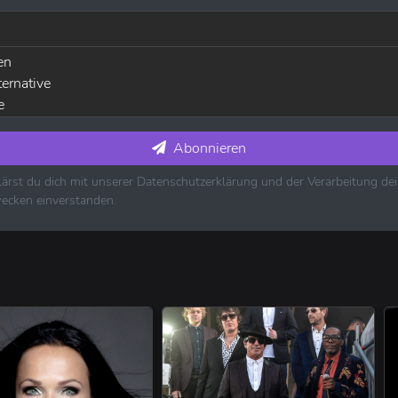
en
ternative
e
usik ⋅ House ⋅ Techno
die
Abonnieren
ärst du dich mit unserer Datenschutzerklärung und der Verarbeitung d
es ⋅ Jazz
ecken einverstanden.
k ⋅ Country ⋅ Schlager
k
usik