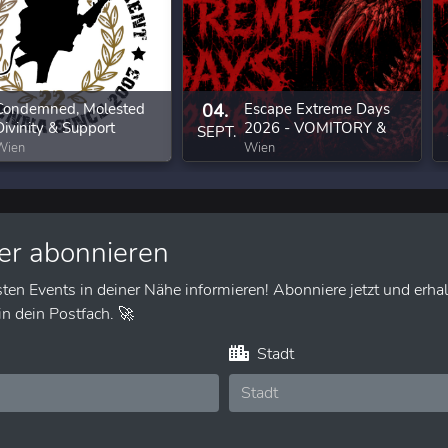
Condemned, Molested
04.
Escape Extreme Days
Divinity & Support
2026 - VOMITORY &
SEPT.
Guests
Wien
Wien
er abonnieren
sten Events in deiner Nähe informieren! Abonniere jetzt und erhal
n dein Postfach. 🚀
Stadt