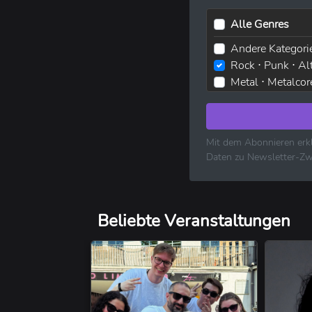
Alle Genres
Andere Kategori
Rock ⋅ Punk ⋅ Al
Metal ⋅ Metalcor
Elektronische M
Pop ⋅ Dance ⋅ In
Hip-Hop ⋅ Rap
Mit dem Abonnieren erkl
R&B ⋅ Soul ⋅ Blu
Daten zu Newsletter-Zw
Volksmusik ⋅ Fol
Klassische Musi
Reggae ⋅ Weltm
Beliebte Veranstaltungen