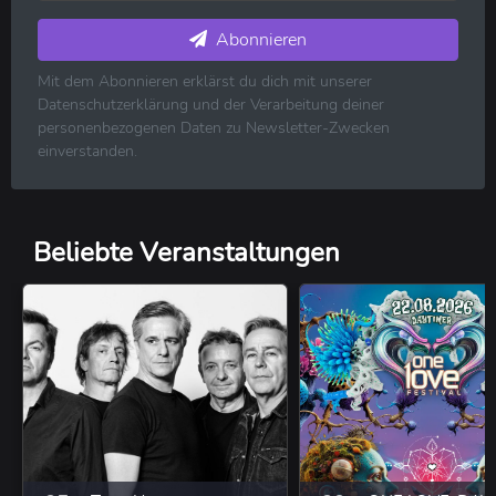
Elektronische Musik ⋅ House ⋅ Techno
Pop ⋅ Dance ⋅ Indie
Abonnieren
Hip-Hop ⋅ Rap
Mit dem Abonnieren erklärst du dich mit unserer
R&B ⋅ Soul ⋅ Blues ⋅ Jazz
Datenschutzerklärung und der Verarbeitung deiner
Volksmusik ⋅ Folk ⋅ Country ⋅ Schlager
personenbezogenen Daten zu Newsletter-Zwecken
Klassische Musik
einverstanden.
Reggae ⋅ Weltmusik
Beliebte Veranstaltungen