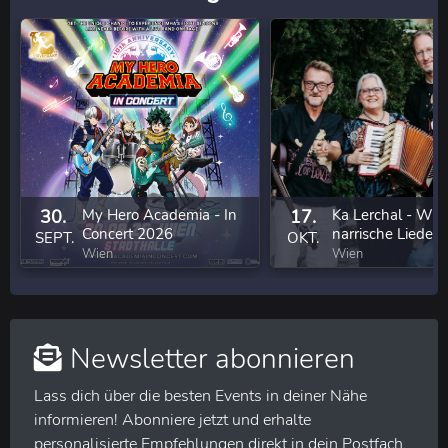
30.
My Hero Academia - In
17.
Ka Lerchal - Wie
Concert 2026
narrische Lieder 
SEPT.
OKT.
eigenem Anbau
Wien
Wien
Newsletter abonnieren
Lass dich über die besten Events in deiner Nähe
informieren! Abonniere jetzt und erhalte
personalisierte Empfehlungen direkt in dein Postfach.