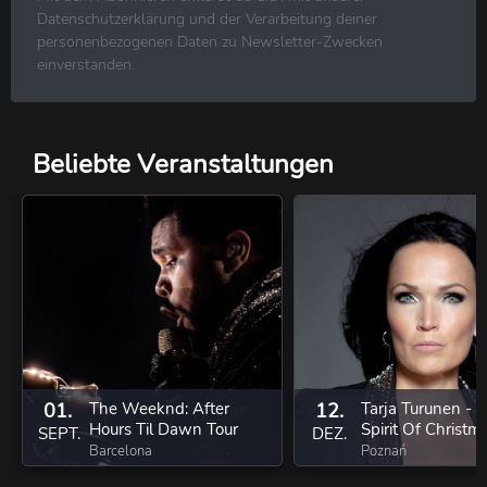
R&B ⋅ Soul ⋅ Blues ⋅ Jazz
Datenschutzerklärung und der Verarbeitung deiner
Volksmusik ⋅ Folk ⋅ Country ⋅ Schlager
personenbezogenen Daten zu Newsletter-Zwecken
Klassische Musik
einverstanden.
Reggae ⋅ Weltmusik
Beliebte Veranstaltungen
01.
The Weeknd: After
12.
Tarja Turunen - 
Hours Til Dawn Tour
Spirit Of Christ
SEPT.
DEZ.
Barcelona
Poznań