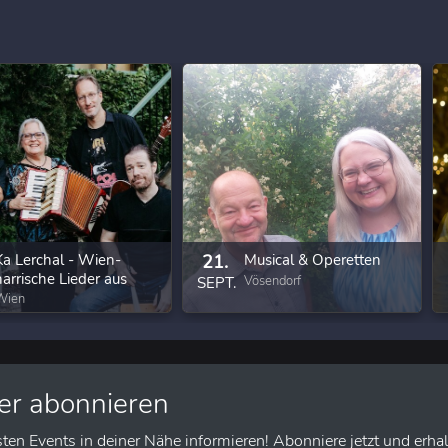
Ka Lerchal - Wien-
21.
Musical & Operetten
narrische Lieder aus
Vösendorf
SEPT.
eigenem Anbau
Wien
er abonnieren
sten Events in deiner Nähe informieren! Abonniere jetzt und erhal