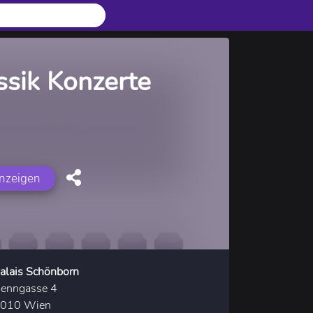
ssik Konzerte
anzeigen
alais Schönborn
enngasse 4
010 Wien