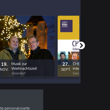
19.
Musik zur
27.
CHEFSACHE -
Weihnachtszeit
Intendanten ON STA
NOV.
SEPT.
Vösendorf
Gars am Kamp
te personalisierte