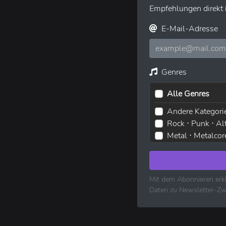
Empfehlungen direkt i
E-Mail-Adresse
Genres
Alle Genres
Andere Kategori
Rock ⋅ Punk ⋅ Al
Metal ⋅ Metalcor
Elektronische M
Pop ⋅ Dance ⋅ In
Hip-Hop ⋅ Rap
Mit dem Abonnieren erkl
R&B ⋅ Soul ⋅ Blu
Daten zu Newsletter-Zw
Volksmusik ⋅ Fol
Klassische Musi
Reggae ⋅ Weltm