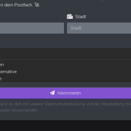
n dein Postfach. 🚀
Stadt
en
ternative
e
usik ⋅ House ⋅ Techno
die
Abonnieren
ärst du dich mit unserer Datenschutzerklärung und der Verarbeitung d
es ⋅ Jazz
ecken einverstanden.
k ⋅ Country ⋅ Schlager
k
usik