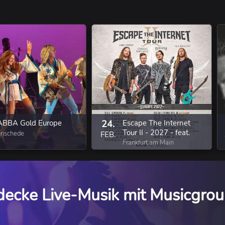
ABBA Gold Europe
24.
Escape The Internet
Tour II - 2027 - feat.
Enschede
FEB.
Bernth - Charles
Frankfurt am Main
Berthoud - Mike Dawes
- Ola Englund
decke Live-Musik mit Musicgrou