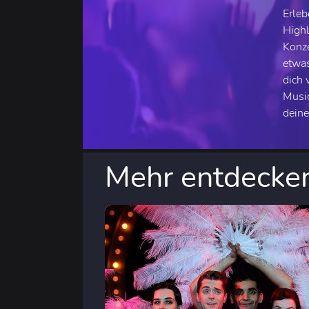
Erleb
Highl
Konze
etwas
dich 
Music
deine
Mehr entdecke