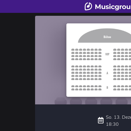
So. 13. Dez
18:30