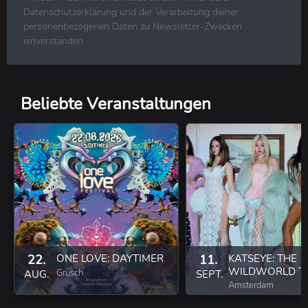
R&B ⋅ Soul ⋅ Blues ⋅ Jazz
Datenschutzerklärung und der Verarbeitung deiner
Volksmusik ⋅ Folk ⋅ Country ⋅ Schlager
personenbezogenen Daten zu Newsletter-Zwecken
Klassische Musik
einverstanden.
Reggae ⋅ Weltmusik
Beliebte Veranstaltungen
22.
ONE LOVE: DAYTIMER
11.
KATSEYE: THE
WILDWORLD T
Grüsch
AUG.
SEPT.
Amsterdam