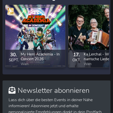
30.
My Hero Academia - In
17.
Ka Lerchal - Wie
Concert 2026
narrische Lieder 
SEPT.
OKT.
eigenem Anbau
Wien
Wien
Newsletter abonnieren
Lass dich über die besten Events in deiner Nähe
informieren! Abonniere jetzt und erhalte
personalisierte Empfehlungen direkt in dein Postfach.