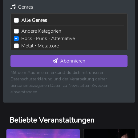
Genres
Alle Genres
Andere Kategorien
Rock ⋅ Punk ⋅ Alternative
Metal ⋅ Metalcore
Elektronische Musik ⋅ House ⋅ Techno
Pop ⋅ Dance ⋅ Indie
Abonnieren
Hip-Hop ⋅ Rap
Mit dem Abonnieren erklärst du dich mit unserer
R&B ⋅ Soul ⋅ Blues ⋅ Jazz
Datenschutzerklärung und der Verarbeitung deiner
Volksmusik ⋅ Folk ⋅ Country ⋅ Schlager
personenbezogenen Daten zu Newsletter-Zwecken
Klassische Musik
einverstanden.
Reggae ⋅ Weltmusik
Beliebte Veranstaltungen