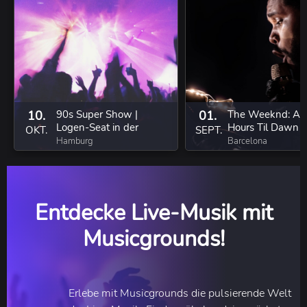
10.
90s Super Show |
01.
The Weeknd: Aft
Logen-Seat in der
Hours Til Dawn T
OKT.
SEPT.
Ticketmaster Suite
Hamburg
Barcelona
Entdecke Live-Musik mit
Musicgrounds!
Erlebe mit Musicgrounds die pulsierende Welt